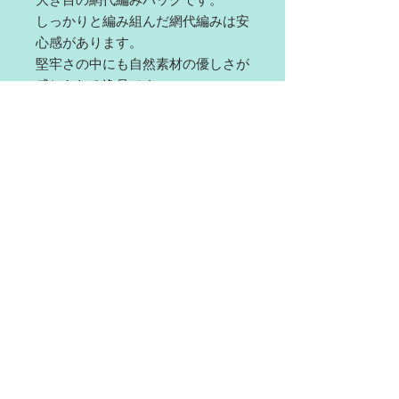
大き目の網代編みバックです。
しっかりと編み組んだ網代編みは安
心感があります。
堅牢さの中にも自然素材の優しさが
感じられる逸品です。
サイズ 巾40 奥13 高27
© 2023 by Name of Site.
Proudly created with
Wix.com
宮本工芸
有限会社
〒036-8026
青森県弘前市南横町 7
TEL＆FAX
0172-32-0796
mail :
mikougei@fork.ocn.ne.jp