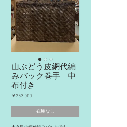
山ぶどう皮網代編
みバック巻手 中
布付き
価
￥253,000
格
在庫なし