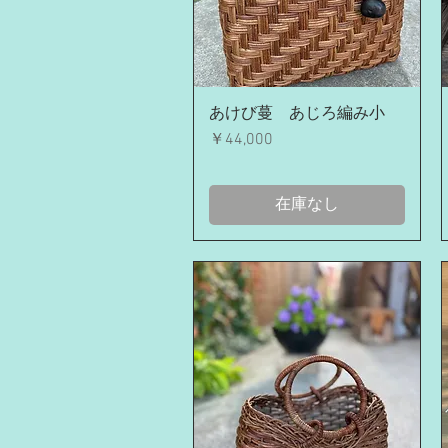
クイックビュー
あけび蔓 あじろ編み小
価格
￥44,000
在庫なし