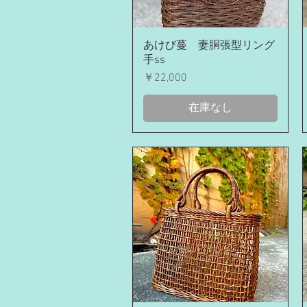
クイックビュー
あけび蔓 妻胴張型リング
手ss
価格
￥22,000
在庫なし