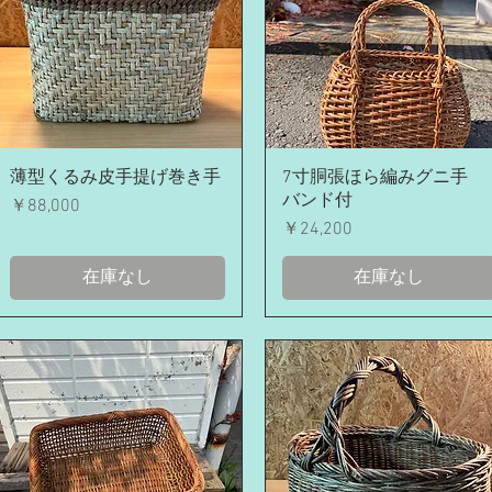
クイックビュー
クイックビュー
薄型くるみ皮手提げ巻き手
7寸胴張ほら編みグニ手
バンド付
価格
￥88,000
価格
￥24,200
在庫なし
在庫なし