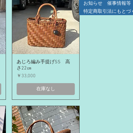
お知らせ 催事情報等
特定商取引法にもとづ
クイックビュー
あじろ編み手提げSS 高
さ22㎝
価格
￥33,000
在庫なし