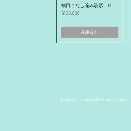
クイックビュー
細目こだし編み駒形 М
価格
￥30,800
在庫なし
© 2023 by Name of Site. Proudly created