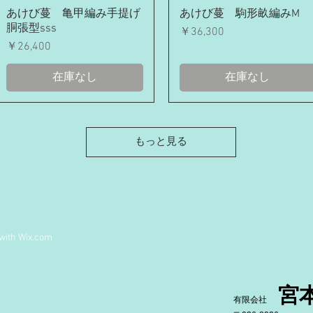
クイックビュー
クイックビュー
あけび蔓 亀甲編み手提げ
あけび蔓 駒形畝編みМ
胴張型sss
価格
￥36,300
価格
￥26,400
在庫なし
在庫なし
もっと見る
 with
Wix.com
宮
有限会社