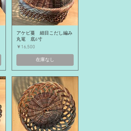
クイックビュー
アケビ蔓 細目こだし編み
丸篭 底6寸
価格
￥16,500
在庫なし