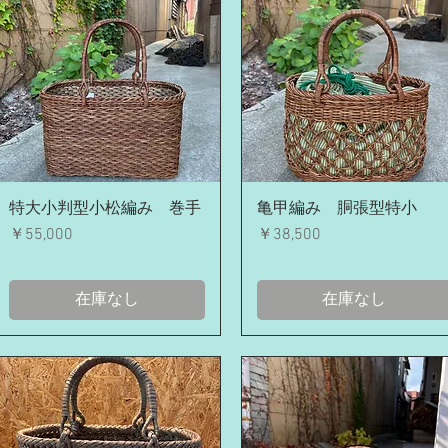
クイックビュー
クイックビュー
特大小判型小松編み 巻手
亀甲編み 胴張型特小
価格
価格
￥55,000
￥38,500
在庫なし
在庫なし