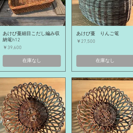
クイックビュー
クイックビュー
あけび蔓細目こだし編み収
あけび蔓 りんご篭
納篭h12
価格
￥27,500
価格
￥39,600
在庫なし
在庫なし