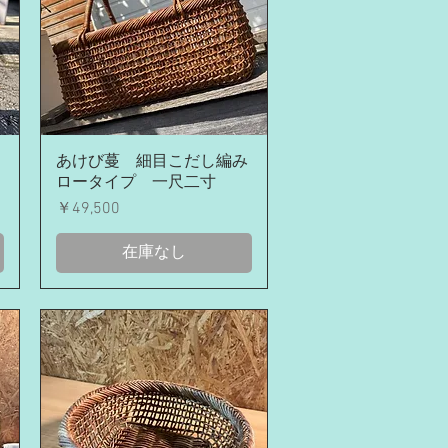
クイックビュー
あけび蔓 細目こだし編み
ロータイプ 一尺二寸
価格
￥49,500
在庫なし