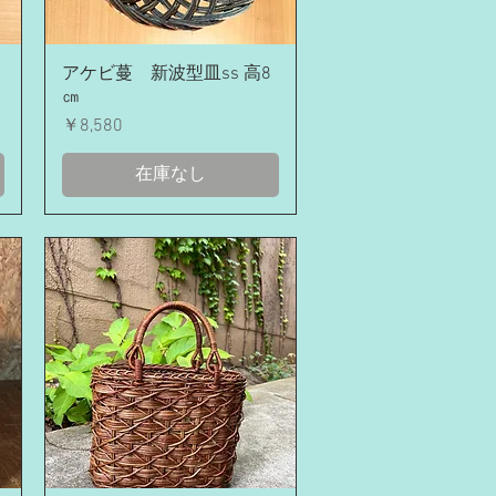
クイックビュー
アケビ蔓 新波型皿ss 高8
㎝
価格
￥8,580
在庫なし