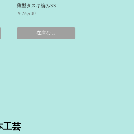
クイックビュー
薄型タスキ編みSS
価格
￥26,400
在庫なし
本工芸