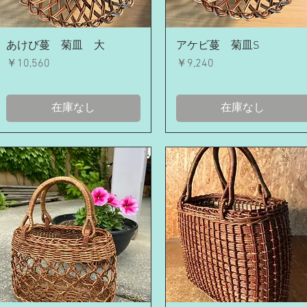
クイックビュー
クイックビュー
あけび蔓 菊皿 大
アケビ蔓 菊皿S
価格
価格
￥10,560
￥9,240
在庫なし
在庫なし