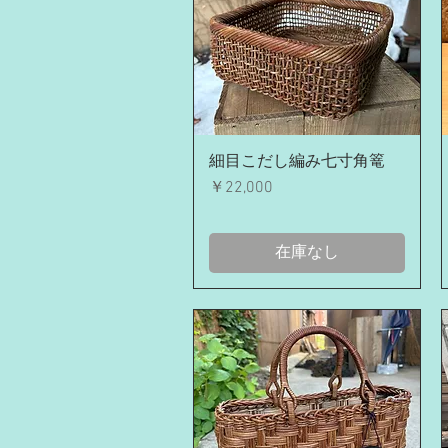
クイックビュー
細目こだし編み七寸角篭
価格
￥22,000
在庫なし