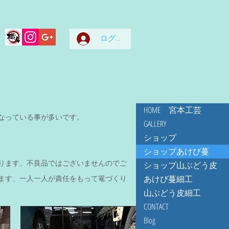
ログイン
HOME 宮本工芸
なっている事が多いです。
GALLERY
ショップ
ショップあけび蔓
ります、不良品ではございませんのでご
ショップ山ぶどう皮
あけび蔓細工
ます、一人一人が責任をもって篭づくり
山ぶどう皮細工
CONTACT
Blog