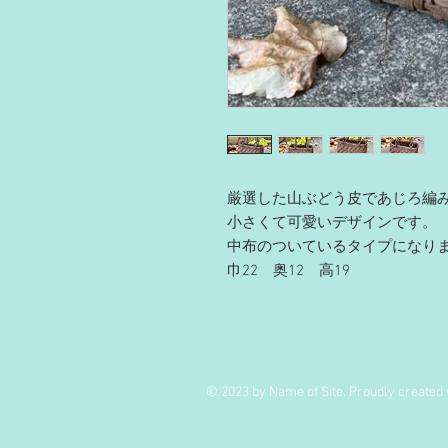
厳選した山ぶどう皮であじろ編
小さくて可愛いデザインです。
中布のついているタイプになり
巾22 奥12 高19
© 2023 by Name of Site. Proudly created