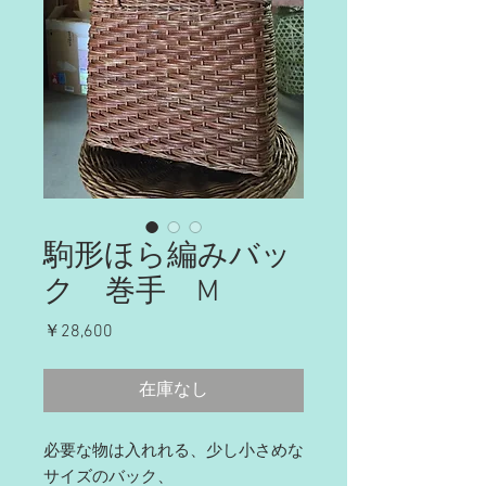
駒形ほら編みバッ
ク 巻手 М
価
￥28,600
格
在庫なし
必要な物は入れれる、少し小さめな
サイズのバック、