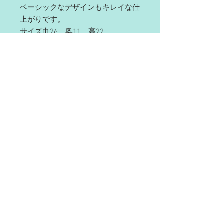
ベーシックなデザインもキレイな仕
上がりです。
サイズ巾26 奥11 高22
© 2023 by Name of Site.
Proudly created with
Wix.com
宮本工芸
有限会社
〒036-8026
青森県弘前市南横町 7
TEL＆FAX
0172-32-0796
mail :
mikougei@fork.ocn.ne.jp